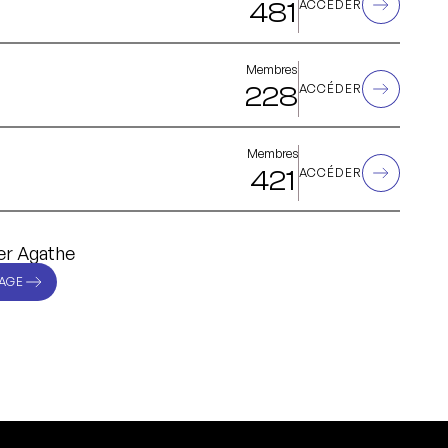
481
ACCÉDER
Membres
228
ACCÉDER
Membres
421
ACCÉDER
er Agathe
AGE