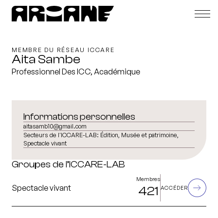
MEMBRE DU RÉSEAU ICCARE
Aita Sambe
Professionnel Des ICC, Académique
Informations personnelles
aitasamb10@gmail.com
Secteurs de l'ICCARE-LAB:
Édition, Musée et patrimoine,
Spectacle vivant
Groupes de l’ICCARE-LAB
Membres
Spectacle vivant
421
ACCÉDER