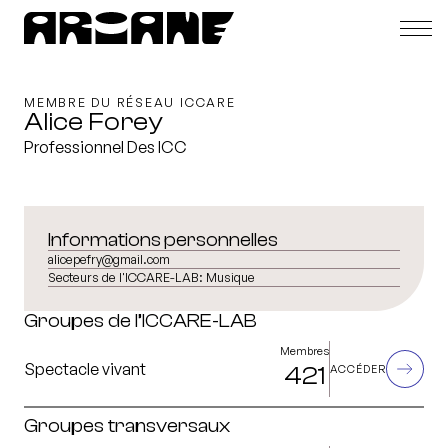
MEMBRE DU RÉSEAU ICCARE
Alice Forey
Professionnel Des ICC
Informations personnelles
alicepefry@gmail.com
Secteurs de l'ICCARE-LAB:
Musique
Groupes de l’ICCARE-LAB
Membres
Spectacle vivant
421
ACCÉDER
Groupes transversaux