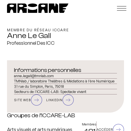
MEMBRE DU RÉSEAU ICCARE
Anne Le Gall
Professionnel Des ICC
Informations personnelles
anne.legall@tmnlab.com
TMNlab / laboratoire Théâtres & Médiations à l'ère Numérique
31 rue du Simplon, Paris, 75018
Secteurs de l'ICCARE-LAB:
Spectacle vivant
SITE WEB
LINKEDIN
Groupes de l’ICCARE-LAB
Membres
Arts visuels et arts numériques
ACCÉDER