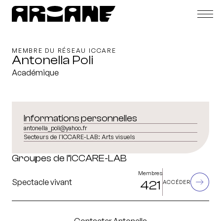
MEMBRE DU RÉSEAU ICCARE
Antonella Poli
Académique
Informations personnelles
antonella_poli@yahoo.fr
Secteurs de l'ICCARE-LAB:
Arts visuels
Groupes de l’ICCARE-LAB
Membres
Spectacle vivant
421
ACCÉDER