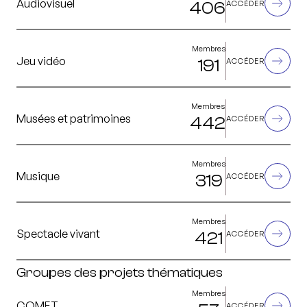
Audiovisuel
406
ACCÉDER
Membres
Jeu vidéo
191
ACCÉDER
Membres
Musées et patrimoines
442
ACCÉDER
Membres
Musique
319
ACCÉDER
Membres
Spectacle vivant
421
ACCÉDER
Groupes des projets thématiques
Membres
COMET
ACCÉDER