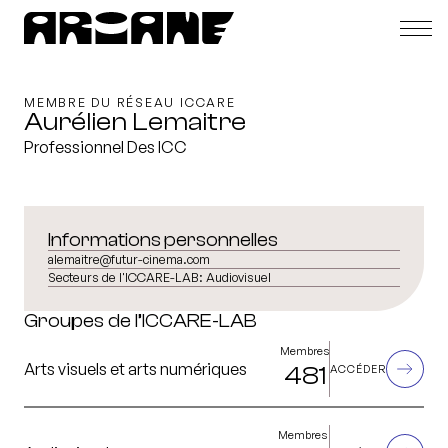
MEMBRE DU RÉSEAU ICCARE
Aurélien Lemaitre
Professionnel Des ICC
Informations personnelles
alemaitre@futur-cinema.com
Secteurs de l'ICCARE-LAB:
Audiovisuel
Groupes de l’ICCARE-LAB
Membres
Arts visuels et arts numériques
481
ACCÉDER
Membres