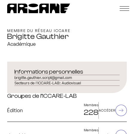
MEMBRE DU RÉSEAU ICCARE
Brigitte Gauthier
Académique
Informations personnelles
brigitte.gauthier.script@gmail.com
Secteurs de l'ICCARE-LAB:
Audiovisuel
Groupes de l’ICCARE-LAB
Membres
Édition
228
ACCÉDER
Membres