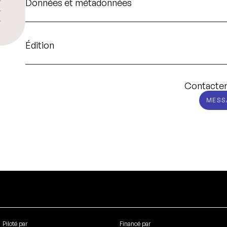
Données et métadonnées
Édition
Contacter
MESS
Piloté par
Financé par