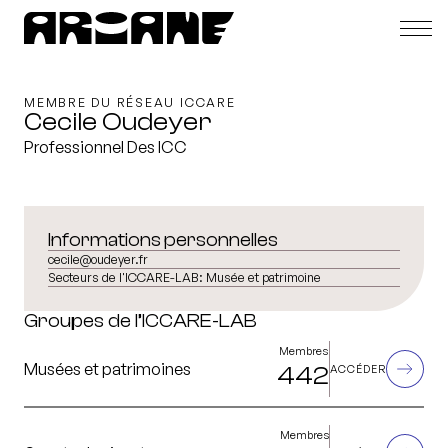
MEMBRE DU RÉSEAU ICCARE
Cecile Oudeyer
Professionnel Des ICC
Informations personnelles
cecile@oudeyer.fr
Secteurs de l'ICCARE-LAB:
Musée et patrimoine
Groupes de l’ICCARE-LAB
Membres
Musées et patrimoines
442
ACCÉDER
Membres