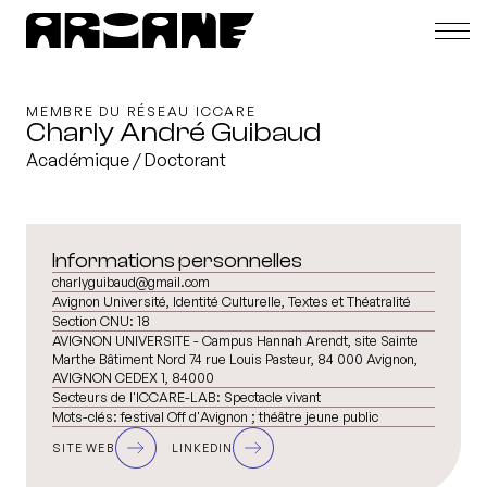
MEMBRE DU RÉSEAU ICCARE
Charly André Guibaud
Académique / Doctorant
Informations personnelles
charlyguibaud@gmail.com
Avignon Université, Identité Culturelle, Textes et Théatralité
Section CNU:
18
AVIGNON UNIVERSITE - Campus Hannah Arendt, site Sainte
Marthe Bâtiment Nord 74 rue Louis Pasteur, 84 000 Avignon,
AVIGNON CEDEX 1, 84000
Secteurs de l'ICCARE-LAB:
Spectacle vivant
Mots-clés:
festival Off d'Avignon ; théâtre jeune public
SITE WEB
LINKEDIN