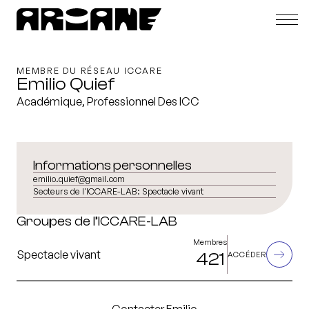
MEMBRE DU RÉSEAU ICCARE
Emilio Quief
Académique, Professionnel Des ICC
Informations personnelles
emilio.quief@gmail.com
Secteurs de l'ICCARE-LAB:
Spectacle vivant
Groupes de l’ICCARE-LAB
Membres
Spectacle vivant
421
ACCÉDER