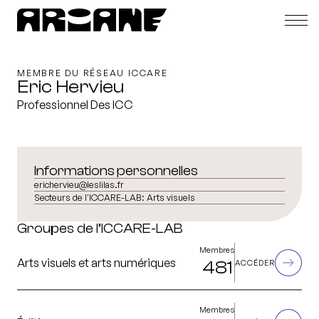
MEMBRE DU RÉSEAU ICCARE
Eric Hervieu
Professionnel Des ICC
Informations personnelles
erichervieu@leslilas.fr
Secteurs de l'ICCARE-LAB:
Arts visuels
Groupes de l’ICCARE-LAB
Membres
Arts visuels et arts numériques
481
ACCÉDER
Membres