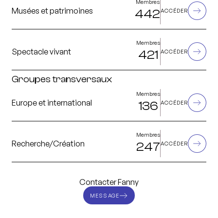
Membres
Musées et patrimoines
442
ACCÉDER
Membres
Spectacle vivant
421
ACCÉDER
Groupes transversaux
Membres
Europe et international
136
ACCÉDER
Membres
Recherche/Création
247
ACCÉDER
Contacter Fanny
MESSAGE