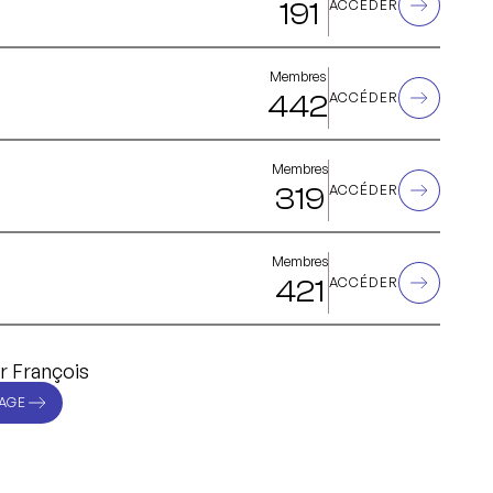
191
ACCÉDER
Membres
442
ACCÉDER
Membres
319
ACCÉDER
Membres
421
ACCÉDER
r François
AGE