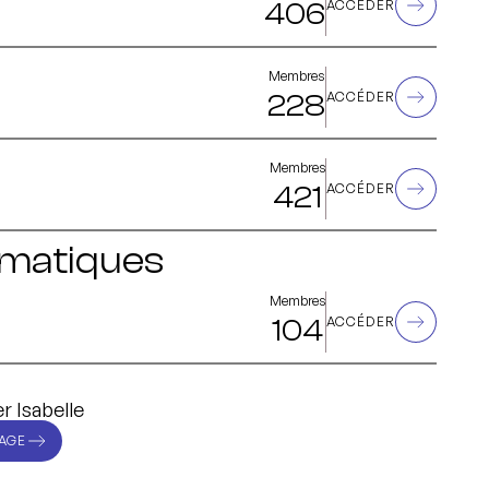
406
ACCÉDER
Membres
228
ACCÉDER
Membres
421
ACCÉDER
ématiques
Membres
104
ACCÉDER
r Isabelle
AGE