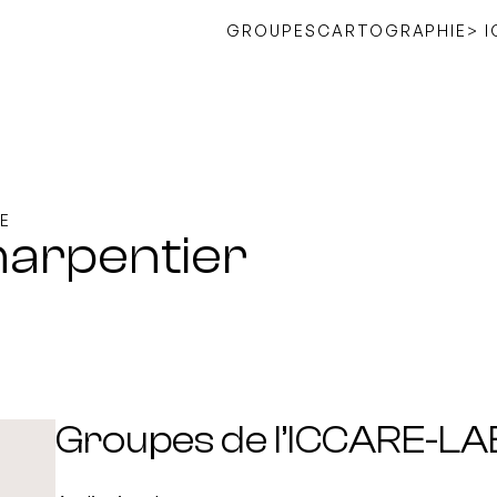
GROUPES
CARTOGRAPHIE
> 
E
harpentier
Groupes de l’ICCARE-LA