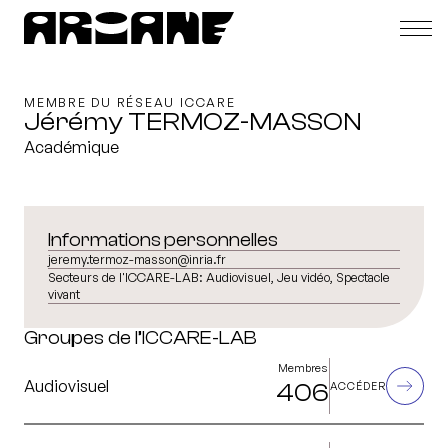
MEMBRE DU RÉSEAU ICCARE
Jérémy TERMOZ-MASSON
Académique
Informations personnelles
jeremy.termoz-masson@inria.fr
Secteurs de l'ICCARE-LAB:
Audiovisuel, Jeu vidéo, Spectacle
vivant
Groupes de l’ICCARE-LAB
Membres
Audiovisuel
406
ACCÉDER