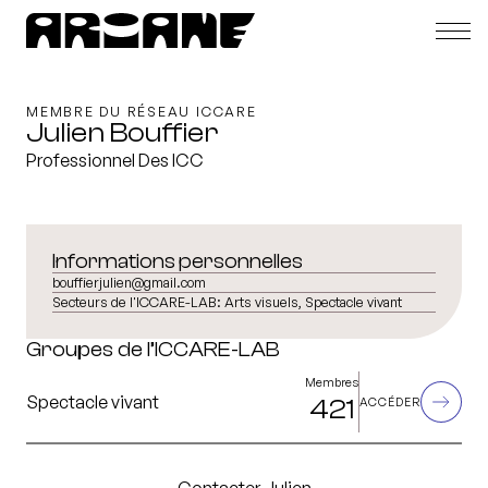
MEMBRE DU RÉSEAU ICCARE
Julien Bouffier
Professionnel Des ICC
Informations personnelles
bouffierjulien@gmail.com
Secteurs de l'ICCARE-LAB:
Arts visuels, Spectacle vivant
Groupes de l’ICCARE-LAB
Membres
Spectacle vivant
421
ACCÉDER