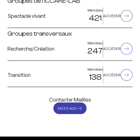
Groupes de l’ICCARE-LAB
Membres
Spectacle vivant
421
ACCÉDER
Groupes transversaux
Membres
Recherche/Création
247
ACCÉDER
Membres
Transition
138
ACCÉDER
Contacter Maëliss
MESSAGE