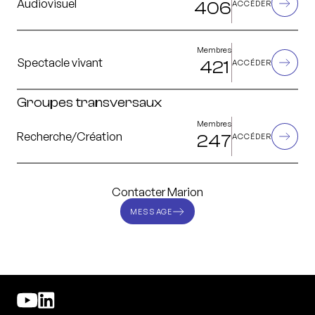
Audiovisuel
406
ACCÉDER
Membres
Spectacle vivant
421
ACCÉDER
Groupes transversaux
Membres
Recherche/Création
247
ACCÉDER
Contacter Marion
MESSAGE