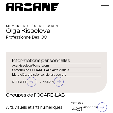
MEMBRE DU RÉSEAU ICCARE
Olga Kisseleva
Professionnel Des ICC
Informations personnelles
olga.kisseleva@gmail.com
Secteurs de l'ICCARE-LAB:
Arts visuels
Mots-clés:
art-science, bio-art, eco-art
SITE WEB
LINKEDIN
Groupes de l’ICCARE-LAB
Membres
Arts visuels et arts numériques
481
ACCÉDER