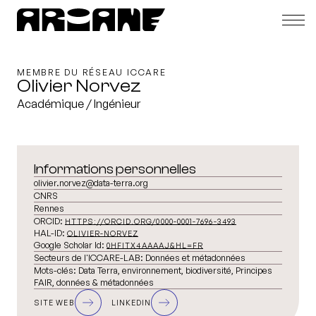
MEMBRE DU RÉSEAU ICCARE
Olivier Norvez
Académique / Ingénieur
Informations personnelles
olivier.norvez@data-terra.org
CNRS
Rennes
ORCID:
HTTPS://ORCID.ORG/0000-0001-7696-3493
HAL-ID:
OLIVIER-NORVEZ
Google Scholar Id:
0HFITX4AAAAJ&HL=FR
Secteurs de l'ICCARE-LAB:
Données et métadonnées
Mots-clés:
Data Terra, environnement, biodiversité, Principes
FAIR, données & métadonnées
SITE WEB
LINKEDIN