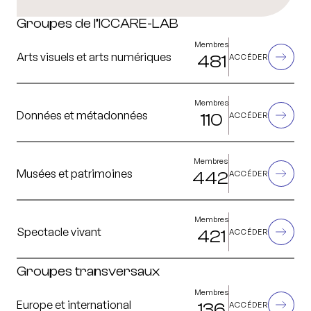
Groupes de l’ICCARE-LAB
Membres
Arts visuels et arts numériques
481
ACCÉDER
Membres
Données et métadonnées
110
ACCÉDER
Membres
Musées et patrimoines
442
ACCÉDER
Membres
Spectacle vivant
421
ACCÉDER
Groupes transversaux
Membres
Europe et international
136
ACCÉDER