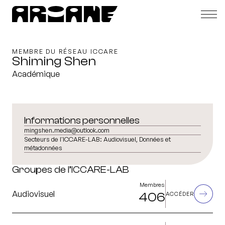
MEMBRE DU RÉSEAU ICCARE
Shiming Shen
Académique
Informations personnelles
mingshen.media@outlook.com
Secteurs de l'ICCARE-LAB:
Audiovisuel, Données et
métadonnées
Groupes de l’ICCARE-LAB
Membres
Audiovisuel
406
ACCÉDER