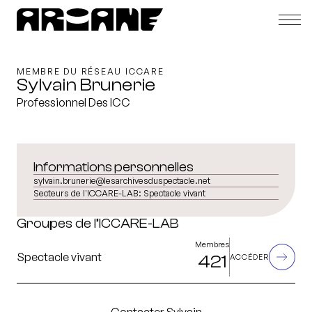
MEMBRE DU RÉSEAU ICCARE
Sylvain Brunerie
Professionnel Des ICC
Informations personnelles
sylvain.brunerie@lesarchivesduspectacle.net
Secteurs de l'ICCARE-LAB:
Spectacle vivant
Groupes de l’ICCARE-LAB
Membres
Spectacle vivant
421
ACCÉDER