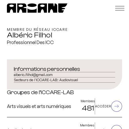
MEMBRE DU RÉSEAU ICCARE
Albéric Filhol
Professionnel Des ICC
Informations personnelles
alberic.filhol@gmail.com
Secteurs de l'ICCARE-LAB:
Audiovisuel
Groupes de l’ICCARE-LAB
Membres
Arts visuels et arts numériques
481
ACCÉDER
Membres