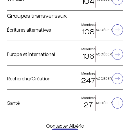
104
Groupes transversaux
Membres
Écritures alternatives
108
ACCÉDER
Membres
Europe et international
136
ACCÉDER
Membres
Recherche/Création
247
ACCÉDER
Membres
Santé
27
ACCÉDER
Contacter Albéric