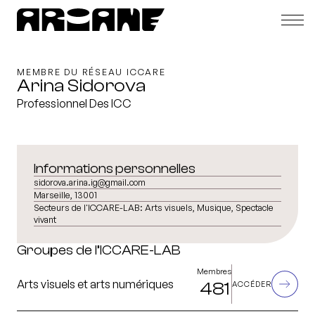
MEMBRE DU RÉSEAU ICCARE
Arina Sidorova
Professionnel Des ICC
Informations personnelles
sidorova.arina.ig@gmail.com
Marseille, 13001
Secteurs de l'ICCARE-LAB:
Arts visuels, Musique, Spectacle
vivant
Groupes de l’ICCARE-LAB
Membres
Arts visuels et arts numériques
481
ACCÉDER