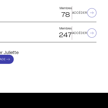
Membres
78
ACCÉDER
Membres
247
ACCÉDER
r Juliette
AGE