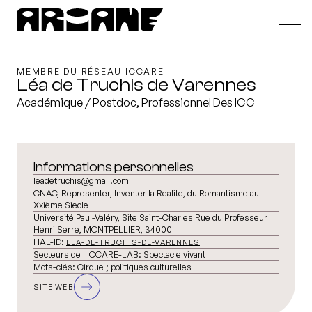
MEMBRE DU RÉSEAU ICCARE
Léa de Truchis de Varennes
Académique / Postdoc, Professionnel Des ICC
Informations personnelles
leadetruchis@gmail.com
CNAC, Representer, Inventer la Realite, du Romantisme au
Xxième Siecle
Université Paul-Valéry, Site Saint-Charles Rue du Professeur
Henri Serre, MONTPELLIER, 34000
HAL-ID:
LEA-DE-TRUCHIS-DE-VARENNES
Secteurs de l'ICCARE-LAB:
Spectacle vivant
Mots-clés:
Cirque ; politiques culturelles
SITE WEB