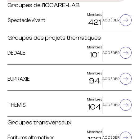
Groupes de l’ICCARE-LAB
Membres
Spectacle vivant
421
ACCÉDER
Groupes des projets thématiques
Membres
DEDALE
101
ACCÉDER
Membres
EUPRAXIE
94
ACCÉDER
Membres
THEMIS
104
ACCÉDER
Groupes transversaux
Membres
Écritures alternatives
ACCÉDER