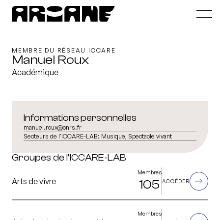
MEMBRE DU RÉSEAU ICCARE
Manuel Roux
Académique
Informations personnelles
manuel.roux@cnrs.fr
Secteurs de l'ICCARE-LAB:
Musique, Spectacle vivant
Groupes de l’ICCARE-LAB
Membres
Arts de vivre
105
ACCÉDER
Membres