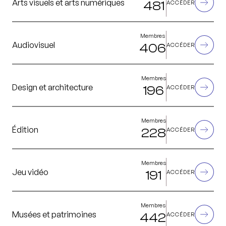
Arts visuels et arts numériques
481
ACCÉDER
Membres
Audiovisuel
406
ACCÉDER
Membres
Design et architecture
196
ACCÉDER
Membres
Édition
228
ACCÉDER
Membres
Jeu vidéo
191
ACCÉDER
Membres
Musées et patrimoines
442
ACCÉDER