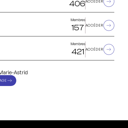
406
ACCÉDER
Membres
157
ACCÉDER
Membres
421
ACCÉDER
Marie-Astrid
AGE