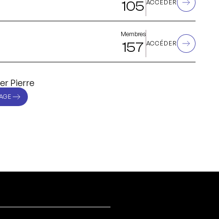
105
ACCÉDER
Membres
157
ACCÉDER
er Pierre
AGE