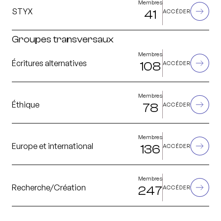
Membres
STYX
41
ACCÉDER
Groupes transversaux
Membres
Écritures alternatives
108
ACCÉDER
Membres
Éthique
78
ACCÉDER
Membres
Europe et international
136
ACCÉDER
Membres
Recherche/Création
247
ACCÉDER