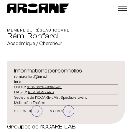
MEMBRE DU RÉSEAU ICCARE
Rémi Ronfard
Académique / Chercheur
Informations personnelles
remi.ronfard@inria.fr
Inria
ORCID:
0000-0003-4830-5690
HAL-ID:
REMIRONFARD
Secteurs de l'ICCARE-LAB:
Spectacle vivant
Mots-clés:
Théâtre
SITE WEB
LINKEDIN
Groupes de l’ICCARE-LAB