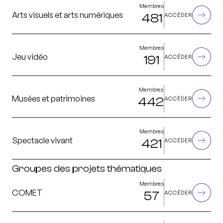
Membres
Arts visuels et arts numériques
481
ACCÉDER
Membres
Jeu vidéo
191
ACCÉDER
Membres
Musées et patrimoines
442
ACCÉDER
Membres
Spectacle vivant
421
ACCÉDER
Groupes des projets thématiques
Membres
COMET
57
ACCÉDER