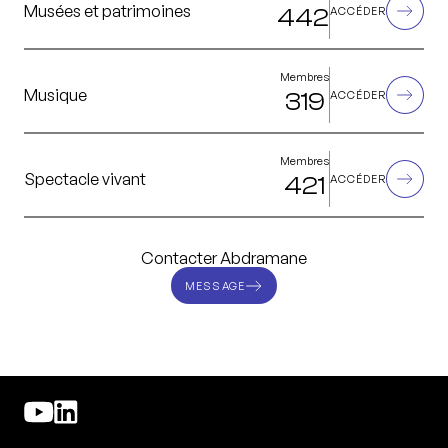
Musées et patrimoines
442
ACCÉDER
Membres
Musique
319
ACCÉDER
Membres
Spectacle vivant
421
ACCÉDER
Contacter Abdramane
MESSAGE