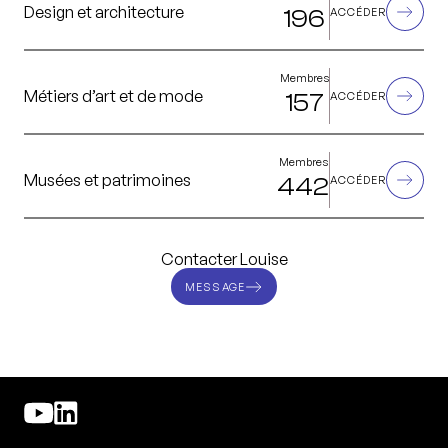
Design et architecture
196
ACCÉDER
Membres
Métiers d’art et de mode
157
ACCÉDER
Membres
Musées et patrimoines
442
ACCÉDER
Contacter Louise
MESSAGE