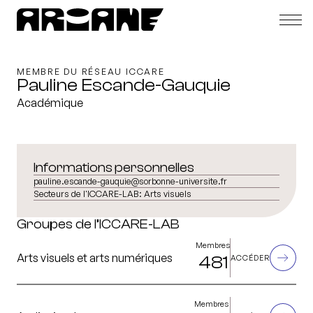
MEMBRE DU RÉSEAU ICCARE
Pauline Escande-Gauquie
Académique
Informations personnelles
pauline.escande-gauquie@sorbonne-universite.fr
Secteurs de l'ICCARE-LAB:
Arts visuels
Groupes de l’ICCARE-LAB
Membres
Arts visuels et arts numériques
481
ACCÉDER
Membres