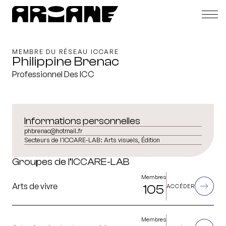
MEMBRE DU RÉSEAU ICCARE
Philippine Brenac
Professionnel Des ICC
Informations personnelles
phbrenac@hotmail.fr
Secteurs de l'ICCARE-LAB:
Arts visuels, Édition
Groupes de l’ICCARE-LAB
Membres
Arts de vivre
105
ACCÉDER
Membres