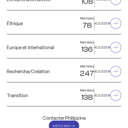
108
Membres
Éthique
78
ACCÉDER
Membres
Europe et international
136
ACCÉDER
Membres
Recherche/Création
247
ACCÉDER
Membres
Transition
138
ACCÉDER
Contacter Philippine
MESSAGE