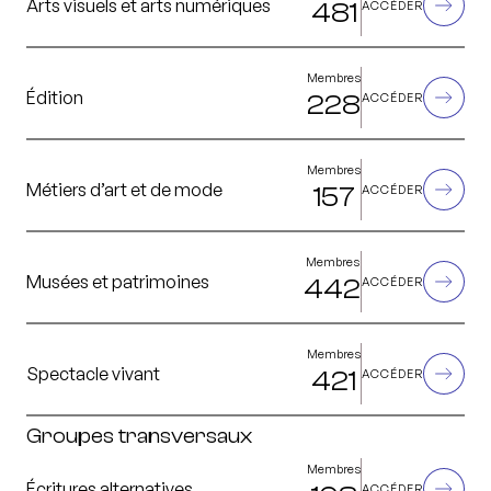
Arts visuels et arts numériques
481
ACCÉDER
Membres
Édition
228
ACCÉDER
Membres
Métiers d’art et de mode
157
ACCÉDER
Membres
Musées et patrimoines
442
ACCÉDER
Membres
Spectacle vivant
421
ACCÉDER
Groupes transversaux
Membres
Écritures alternatives
ACCÉDER