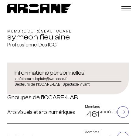
MEMBRE DU RÉSEAU ICCARE
symeon fieulaine
Professionnel Des ICC
Informations personnelles
lesfaiseursdepluie@wanadoo.fr
Secteurs de l'ICCARE-LAB:
Spectacle vivant
Groupes de l’ICCARE-LAB
Membres
Arts visuels et arts numériques
481
ACCÉDER
Membres