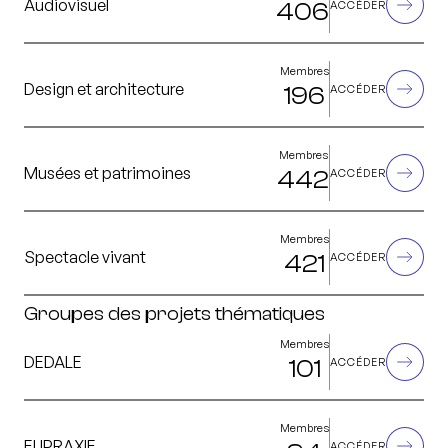
Audiovisuel
406
ACCÉDER
Membres
Design et architecture
196
ACCÉDER
Membres
Musées et patrimoines
442
ACCÉDER
Membres
Spectacle vivant
421
ACCÉDER
Groupes des projets thématiques
Membres
DEDALE
101
ACCÉDER
Membres
EUPRAXIE
ACCÉDER