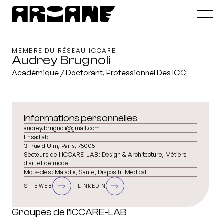
MEMBRE DU RÉSEAU ICCARE
Audrey Brugnoli
Académique / Doctorant, Professionnel Des ICC
Informations personnelles
audrey.brugnoli@gmail.com
Ensadlab
31 rue d'Ulm, Paris, 75005
Secteurs de l'ICCARE-LAB:
Design & Architecture, Métiers
d'art et de mode
Mots-clés:
Maladie, Santé, Dispositif Médical
SITE WEB
LINKEDIN
Groupes de l’ICCARE-LAB