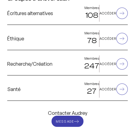
Membres
Écritures alternatives
108
ACCÉDER
Membres
Éthique
78
ACCÉDER
Membres
Recherche/Création
247
ACCÉDER
Membres
Santé
27
ACCÉDER
Contacter Audrey
MESSAGE